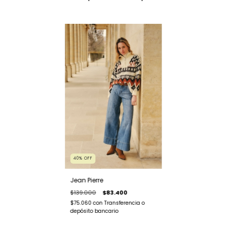
40
%
OFF
Jean Pierre
$139.000
$83.400
$75.060
con
Transferencia o
depósito bancario