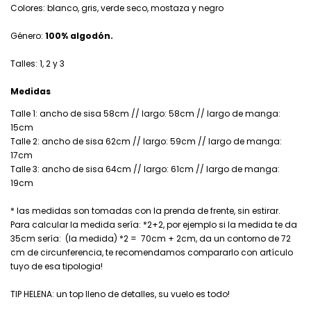
Colores: blanco, gris, verde seco, mostaza y negro
Género:
100% algodón.
Talles: 1, 2 y 3
Medidas
Talle 1: ancho de sisa 58cm // largo: 58cm // largo de manga:
15cm
Talle 2: ancho de sisa 62cm // largo: 59cm // largo de manga:
17cm
Talle 3: ancho de sisa 64cm // largo: 61cm // largo de manga:
19cm
* las medidas son tomadas con la prenda de frente, sin estirar.
Para calcular la medida sería: *2+2, por ejemplo si la medida te da
35cm sería: (la medida) *2 = 70cm + 2cm, da un contorno de 72
cm de circunferencia, te recomendamos compararlo con artículo
tuyo de esa tipologia!
TIP HELENA: un top lleno de detalles, su vuelo es todo!