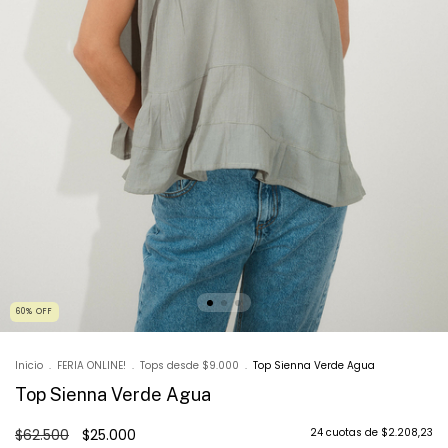
60
%
OFF
Inicio
.
FERIA ONLINE!
.
Tops desde $9.000
.
Top Sienna Verde Agua
Top Sienna Verde Agua
$62.500
$25.000
24
cuotas de
$2.208,23