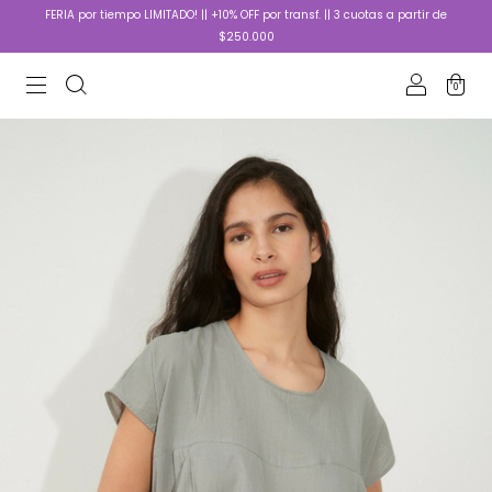
FERIA por tiempo LIMITADO! || +10% OFF por transf. || 3 cuotas a partir de
$250.000
0