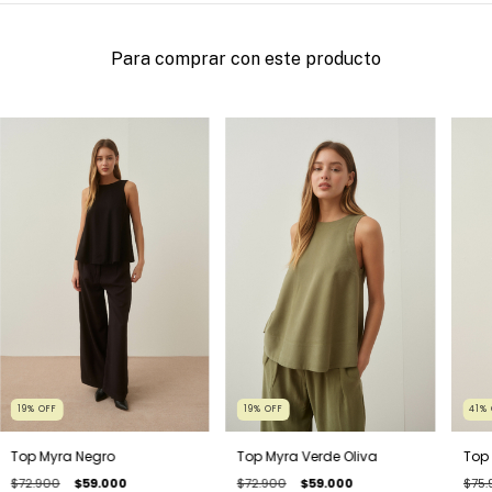
Para comprar con este producto
19
%
OFF
19
%
OFF
41
%
Top Myra Negro
Top Myra Verde Oliva
Top
$72.900
$59.000
$72.900
$59.000
$75.