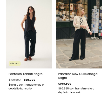
46
%
OFF
Pantalon Tobiah Negro
Pantalón New Gurruchaga
Negro
$109.990
$59.000
$108.900
$50.150
con
Transferencia o
depósito bancario
$92.565
con
Transferencia o
depósito bancario