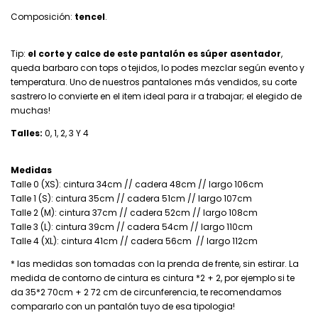
Composición:
tencel
.
Tip:
el corte y calce de este pantalón es súper asentador
,
queda barbaro con tops o tejidos, lo podes mezclar según evento y
temperatura. Uno de nuestros pantalones más vendidos, su corte
sastrero lo convierte en el item ideal para ir a trabajar; el elegido de
muchas!
Talles:
0, 1, 2, 3 Y 4
Medidas
Talle 0 (XS): cintura 34cm // cadera 48cm // largo 106cm
Talle 1 (S): cintura 35cm // cadera 51cm // largo 107cm
Talle 2 (M): cintura 37cm // cadera 52cm // largo 108cm
Talle 3 (L): cintura 39cm // cadera 54cm // largo 110cm
Talle 4 (XL): cintura 41cm // cadera 56cm // largo 112cm
* las medidas son tomadas con la prenda de frente, sin estirar. La
medida de contorno de cintura es cintura *2 + 2, por ejemplo si te
da 35*2 70cm + 2 72 cm de circunferencia, te recomendamos
compararlo con un pantalón tuyo de esa tipologia!