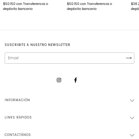
$50.150
con
Transferencia o
$50.150
con
Transferencia o
$38.
depósito bancario
depósito bancario
depó
SUSCRIBITE A NUESTRO NEWSLETTER
INFORMACIÓN
LINKS RÁPIDOS
CONTACTÁNOS