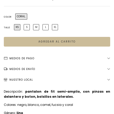
CORAL.
COLOR
XS
S
M
L
XL
TALLE
MEDIOS DE PAGO
MEDIOS DE ENVÍO
NUESTRO LOCAL
Descripción:
pantalon de fit semi-amplio, con pinzas en
delantero y boton, bolsillos en laterales.
Colores: negro, blanco, camel, fucsia y coral
Género:
lino