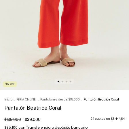
71
%
OFF
Inicio
.
FERIA ONLINE!
.
Pantalones desde $15.000
.
Pantalón Beatrice Coral
Pantalón Beatrice Coral
$135.900
$39.000
24
cuotas de
$3.444,84
$35.100
con
Transferencia o depósito bancario