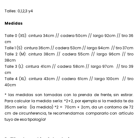
Talles: 0,1,2,3 y4
Medidas
Talle 0 (XS): cintura 34cm // cadera 50cm // largo 92cm // tiro 36
cm
Talle 1 (S): cintura 36cm // cadera 53cm // largo 94cm // tiro 37cm
Talle 2 (M): cintura 38cm // cadera 55cm // largo 96cm // tiro
38cm
Talle 3 (L): cintura 41cm // cadera 58cm // largo 97cm // tiro 39
cm
Talle 4 (XL): cintura 43cm // cadera 61cm // largo 100cm // tiro
40cm
* las medidas son tomadas con la prenda de frente, sin estirar.
Para calcular la medida sería: *2+2, por ejemplo si la medida te da
35cm sería: (la medida) *2 = 70cm + 2cm, da un contorno de 72
cm de circunferencia, te recomendamos compararlo con artículo
tuyo de esa tipología!