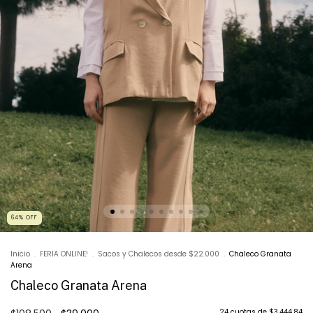
64
%
OFF
Inicio
.
FERIA ONLINE!
.
Sacos y Chalecos desde $22.000
.
Chaleco Granata
Arena
Chaleco Granata Arena
24
cuotas de
$3.444,84