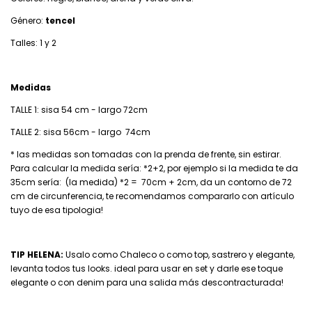
Género:
tencel
Talles: 1 y 2
Medidas
TALLE 1: sisa 54 cm - largo 72cm
TALLE 2: sisa 56cm - largo 74cm
* las medidas son tomadas con la prenda de frente, sin estirar.
Para calcular la medida sería: *2+2, por ejemplo si la medida te da
35cm sería: (la medida) *2 = 70cm + 2cm, da un contorno de 72
cm de circunferencia, te recomendamos compararlo con artículo
tuyo de esa tipologia!
TIP HELENA:
Usalo como Chaleco o como top, sastrero y elegante,
levanta todos tus looks. ideal para usar en set y darle ese toque
elegante o con denim para una salida más descontracturada!