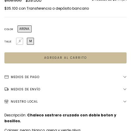
$108.500
$39.000
$35.100
con
Transferencia o depósito bancario
ARENA.
COLOR
S
M
TALLE
MEDIOS DE PAGO
MEDIOS DE ENVÍO
NUESTRO LOCAL
Descripción:
Chaleco sastrero cruzado con doble boton y
bosillos.
Colores: negro, blanco, arena y verde oliva.