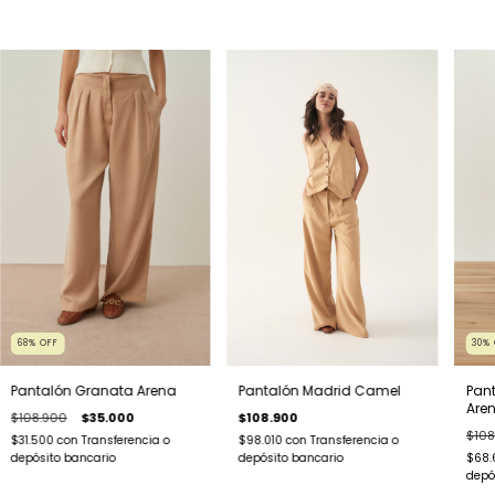
30
%
68
%
OFF
Pantalón Madrid Camel
Pan
Pantalón Granata Arena
Are
$108.900
$108.900
$35.000
$108
$98.010
con
Transferencia o
$31.500
con
Transferencia o
depósito bancario
$68.
depósito bancario
depó