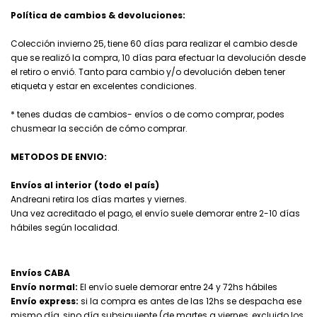
Política de cambios & devoluciones:
Colección invierno 25, tiene 60 días para realizar el cambio desde
que se realizó la compra, 10 días para efectuar la devolución desde
el retiro o envió. Tanto para cambio y/o devolución deben tener
etiqueta y estar en excelentes condiciones.
* tenes dudas de cambios- envíos o de como comprar, podes
chusmear la sección de cómo comprar.
METODOS DE ENVIO:
Envíos al interior (todo el país)
Andreani retira los días martes y viernes.
Una vez acreditado el pago, el envío suele demorar entre 2-10 días
hábiles según localidad.
Envíos CABA
Envío normal:
El envío suele demorar entre 24 y 72hs hábiles
Envío express:
si la compra es antes de las 12hs se despacha ese
mismo día, sino día subsiguiente (de martes a viernes, excluido los