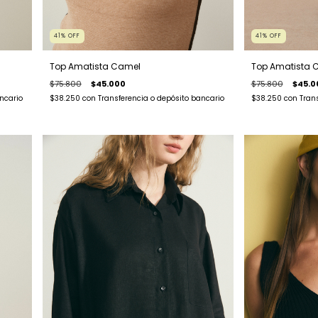
41
%
OFF
41
%
OFF
Top Amatista Camel
Top Amatista 
$75.800
$45.000
$75.800
$45.0
ncario
$38.250
con
Transferencia o depósito bancario
$38.250
con
Tran