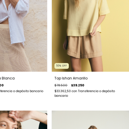
50
%
OFF
Top Ishan Amarillo
 Blanca
$78.500
$39.250
00
$33.362,50
con
Transferencia o depósito
ferencia o depósito bancario
bancario