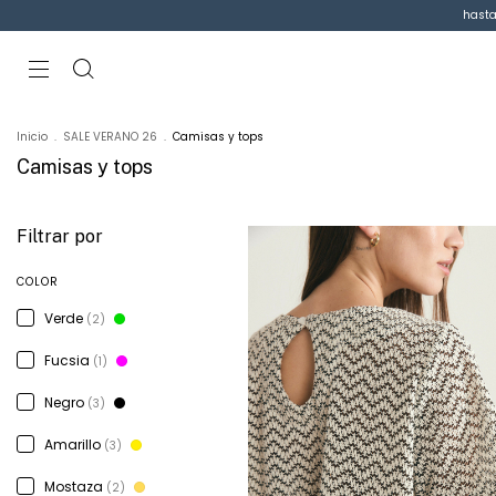
hasta
Inicio
.
SALE VERANO 26
.
Camisas y tops
Camisas y tops
Filtrar por
COLOR
Verde
(2)
Fucsia
(1)
Negro
(3)
Amarillo
(3)
Mostaza
(2)