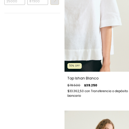
50
%
OFF
Top Ishan Blanco
$78.500
$39.250
$33.362,50
con
Transferencia o depósito
bancario