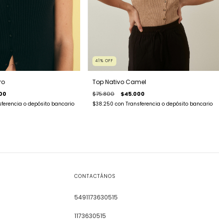
41
%
OFF
ro
Top Nativo Camel
00
$75.800
$45.000
sferencia o depósito bancario
$38.250
con
Transferencia o depósito bancario
CONTACTÁNOS
5491173630515
1173630515