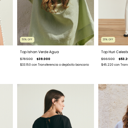
50
%
OFF
20
%
OFF
Top Ishan Verde Agua
Top Huri Celest
$78.500
$39.000
$66.500
$53.
$33.150
con
Transferencia o depósito bancario
$45.220
con
Tran