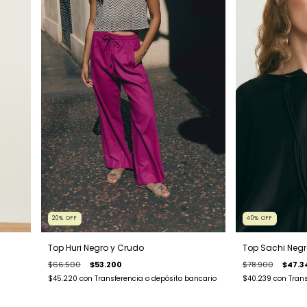
40
%
OFF
20
%
OFF
Top Sachi Negr
Top Huri Negro y Crudo
$78.900
$47.3
$66.500
$53.200
$40.239
con
Trans
$45.220
con
Transferencia o depósito bancario