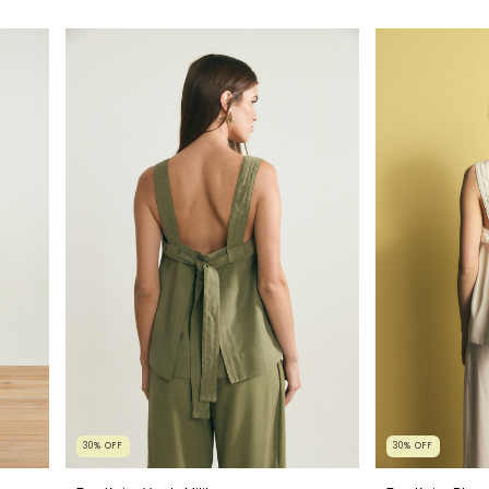
30
%
OFF
30
%
OFF