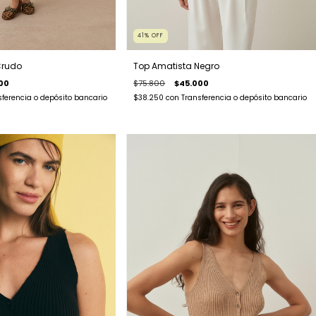
41
%
OFF
Crudo
Top Amatista Negro
00
$75.800
$45.000
sferencia o depósito bancario
$38.250
con
Transferencia o depósito bancario