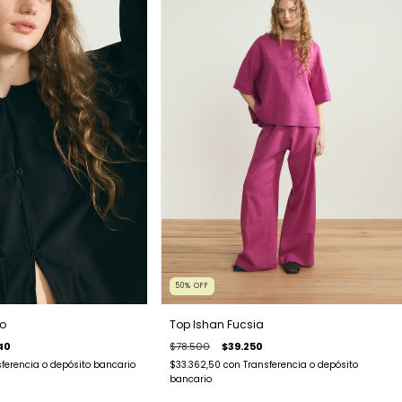
50
%
OFF
o
Top Ishan Fucsia
40
$78.500
$39.250
ferencia o depósito bancario
$33.362,50
con
Transferencia o depósito
bancario