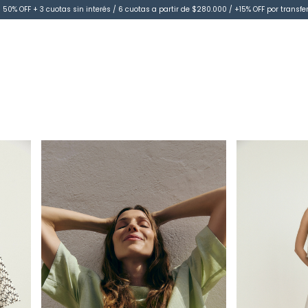
 50% OFF + 3 cuotas sin interés / 6 cuotas a partir de $280.000 / +15% OFF por transfe