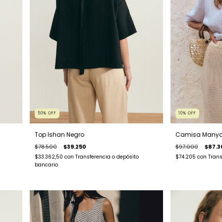
50
%
OFF
10
%
OFF
Top Ishan Negro
Camisa Manya
$78.500
$39.250
$97.000
$87.3
$33.362,50
con
Transferencia o depósito
$74.205
con
Trans
bancario