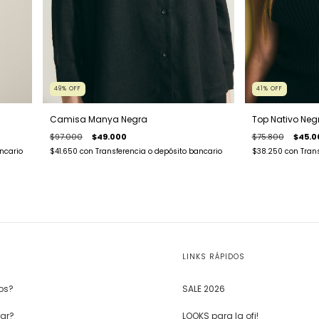
49
%
OFF
41
%
OFF
Camisa Manya Negra
Top Nativo Neg
$97.000
$49.000
$75.800
$45.0
$41.650
con
Transferencia o depósito bancario
$38.250
con
Tran
ncario
LINKS RÁPIDOS
os?
SALE 2026
ar?
LOOKS para la ofi!