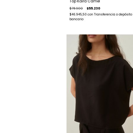
Top Kaira Camel
$78.900
$55.230
$46.945,50
con
Transferencia o depósito
bancario