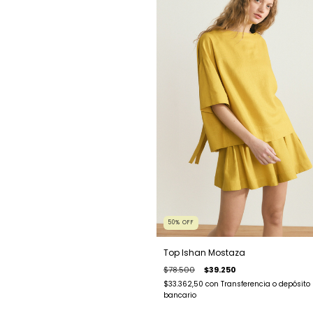
50
%
OFF
Top Ishan Mostaza
$78.500
$39.250
$33.362,50
con
Transferencia o depósito
bancario