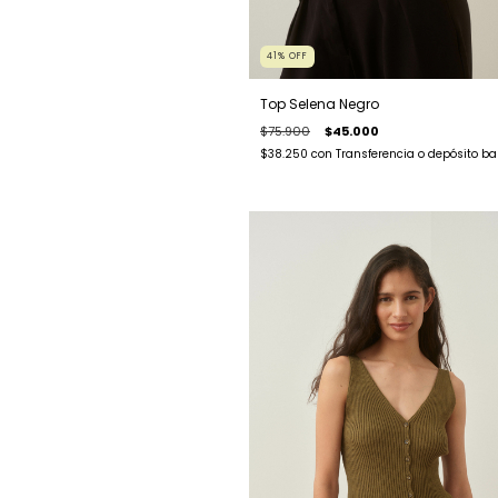
41
%
OFF
Top Selena Negro
$75.900
$45.000
$38.250
con
Transferencia o depósito ba