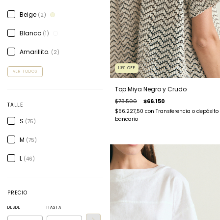
Beige
(2)
Blanco
(1)
Amarillito.
(2)
10
%
OFF
VER TODOS
Top Miya Negro y Crudo
$73.500
$66.150
TALLE
$56.227,50
con
Transferencia o depósito
bancario
S
(75)
M
(75)
L
(46)
PRECIO
DESDE
HASTA