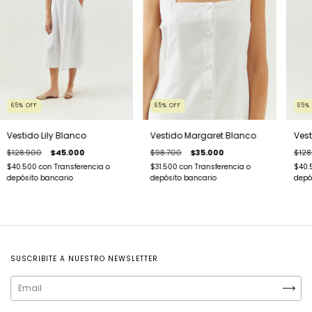
65
%
OFF
65
%
OFF
65
Vestido Lily Blanco
Vestido Margaret Blanco
Vest
$128.900
$45.000
$98.700
$35.000
$128
$40.500
con
Transferencia o
$31.500
con
Transferencia o
$40.
depósito bancario
depósito bancario
depó
SUSCRIBITE A NUESTRO NEWSLETTER