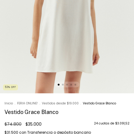
53
%
OFF
Inicio
.
FERIA ONLINE!
.
Vestidos desde $19.000
.
Vestido Grace Blanco
Vestido Grace Blanco
$74.800
$35.000
24
cuotas de
$3.091,52
$31.500
con
Transferencia o depósito bancario