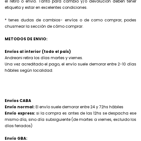
el retiro o envió. Tanto para cambio y/o devolución deben tener
etiqueta y estar en excelentes condiciones.
* tenes dudas de cambios- envíos o de como comprar, podes
chusmear la sección de cómo comprar.
METODOS DE ENVIO:
Envíos al interior (todo el país)
Andreani retira los días martes y viernes.
Una vez acreditado el pago, el envío suele demorar entre 2-10 días
hábiles según localidad.
Envíos CABA
Envío normal:
El envío suele demorar entre 24 y 72hs hábiles
Envío express:
si la compra es antes de las 12hs se despacha ese
mismo día, sino día subsiguiente (de martes a viernes, excluido los
días feriados)
Envío GBA: