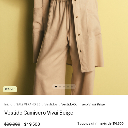
50
%
OFF
Inicio
.
SALE VERANO 26
.
Vestidos
.
Vestido Camisero Vivai Beige
Vestido Camisero Vivai Beige
$99.000
$49.500
3
cuotas sin interés de
$16.500