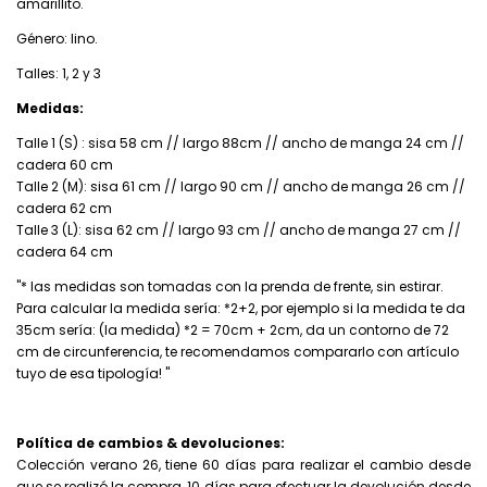
amarillito.
Género: lino.
Talles: 1, 2 y 3
Medidas:
Talle 1 (S) : sisa 58 cm // largo 88cm // ancho de manga 24 cm //
cadera 60 cm
Talle 2 (M): sisa 61 cm // largo 90 cm // ancho de manga 26 cm //
cadera 62 cm
Talle 3 (L): sisa 62 cm // largo 93 cm // ancho de manga 27 cm //
cadera 64 cm
"* las medidas son tomadas con la prenda de frente, sin estirar.
Para calcular la medida sería: *2+2, por ejemplo si la medida te da
35cm sería: (la medida) *2 = 70cm + 2cm, da un contorno de 72
cm de circunferencia, te recomendamos compararlo con artículo
tuyo de esa tipología! "
Política de cambios & devoluciones:
Colección verano 26, tiene 60 días para realizar el cambio desde
que se realizó la compra, 10 días para efectuar la devolución desde