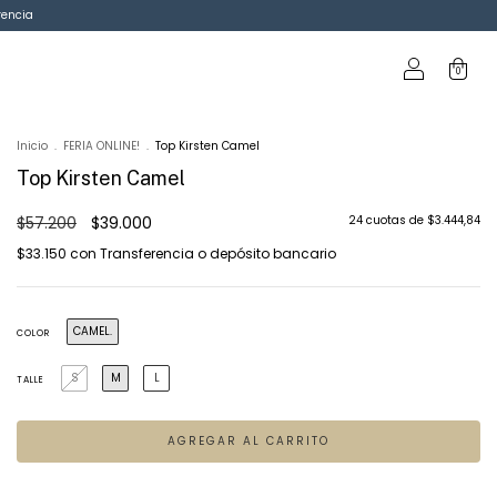
rencia
0
Inicio
.
FERIA ONLINE!
.
Top Kirsten Camel
Top Kirsten Camel
$57.200
$39.000
24
cuotas de
$3.444,84
$33.150
con
Transferencia o depósito bancario
CAMEL.
COLOR
S
M
L
TALLE