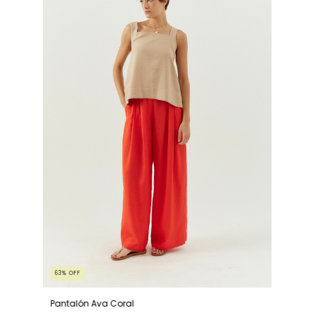
63
%
OFF
Pantalón Ava Coral