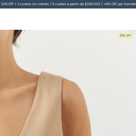
 50% OFF + 3 cuotas sin interés / 6 cuotas a partir de $280.000 / +15% OFF por transfe
32
%
OFF