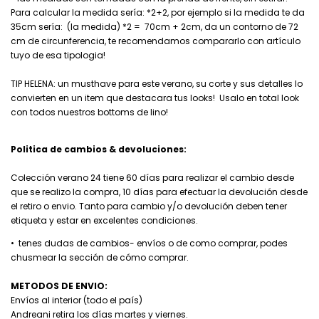
Para calcular la medida sería: *2+2, por ejemplo si la medida te da
35cm sería: (la medida) *2 = 70cm + 2cm, da un contorno de 72
cm de circunferencia, te recomendamos compararlo con artículo
tuyo de esa tipologia!
TIP HELENA: un musthave para este verano, su corte y sus detalles lo
convierten en un item que destacara tus looks! Usalo en total look
con todos nuestros bottoms de lino!
Politica de cambios & devoluciones:
Colección verano 24 tiene 60 días para realizar el cambio desde
que se realizo la compra, 10 días para efectuar la devolución desde
el retiro o envio. Tanto para cambio y/o devolución deben tener
etiqueta y estar en excelentes condiciones.
• tenes dudas de cambios- envíos o de como comprar, podes
chusmear la sección de cómo comprar.
METODOS DE ENVIO:
Envíos al interior (todo el país)
Andreani retira los días martes y viernes.