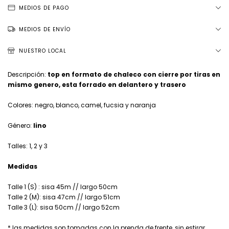
MEDIOS DE PAGO
MEDIOS DE ENVÍO
NUESTRO LOCAL
Descripción:
top en formato de chaleco con cierre por tiras en
mismo genero, esta forrado en delantero y trasero
Colores: negro, blanco, camel, fucsia y naranja
Género:
lino
Talles: 1, 2 y 3
Medidas
Talle 1 (S) : sisa 45m // largo 50cm
Talle 2 (M): sisa 47cm // largo 51cm
Talle 3 (L): sisa 50cm // largo 52cm
* las medidas son tomadas con la prenda de frente, sin estirar.