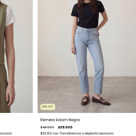
20
%
OFF
Remera Adam Negra
$48.990
$39.000
bancario
$33.150
con
Transferencia o depósito bancario