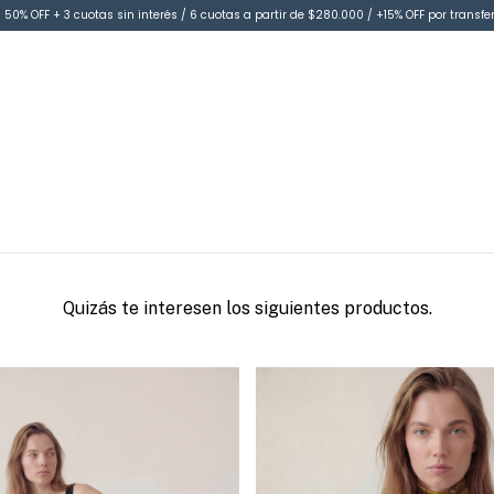
 50% OFF + 3 cuotas sin interés / 6 cuotas a partir de $280.000 / +15% OFF por transfe
Quizás te interesen los siguientes productos.