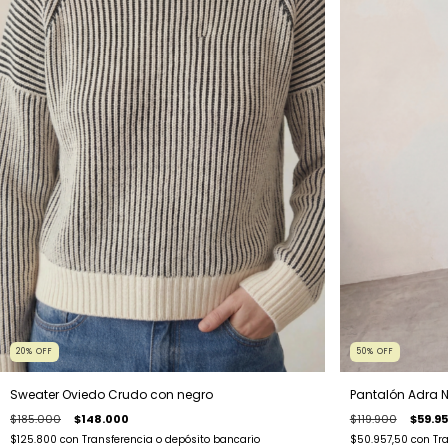
20
%
OFF
50
%
OFF
Sweater Oviedo Crudo con negro
Pantalón Adra 
$185.000
$148.000
$119.900
$59.9
$125.800
con
Transferencia o depósito bancario
$50.957,50
con
Tr