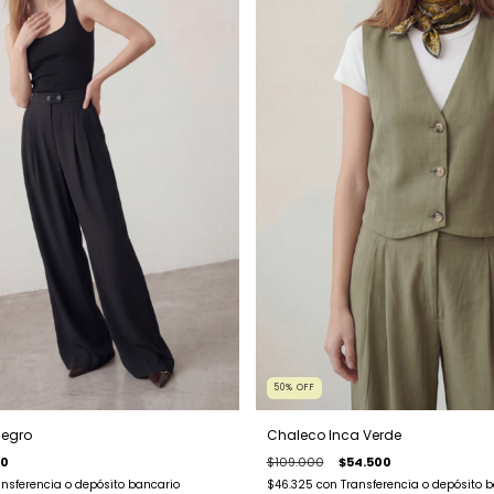
50
%
OFF
Negro
Chaleco Inca Verde
50
$109.000
$54.500
ansferencia o depósito bancario
$46.325
con
Transferencia o depósito 